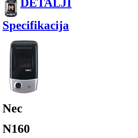
DETALJI
Specifikacija
Nec
N160