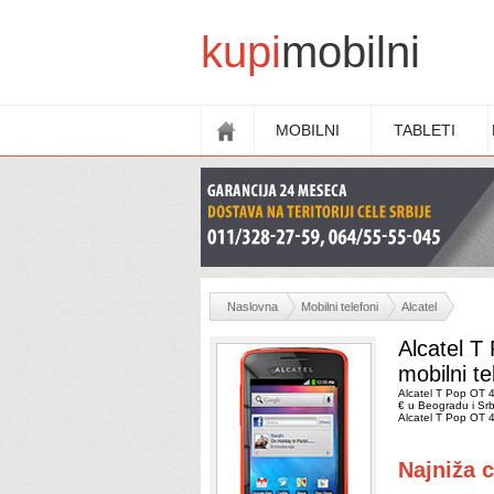
kupi
mobilni
MOBILNI
TABLETI
Naslovna
Mobilni telefoni
Alcatel
Alcatel 
mobilni te
Alcatel T Pop OT 4
€ u Beogradu i Srbi
Alcatel T Pop OT 
Najniža c