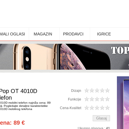
MALI OGLASI
MAGAZIN
PRODAVCI
IGRICE
T Pop OT 4010D
Dizajn
lefon
Funkcije
010D mobilni telefon najniža cena: 89
ji. Pogledajte detaljne karakteristike
Cena-Kvalitet
4010D mobilnog telefona
ena: 89 €
Ukupno glasova :
41