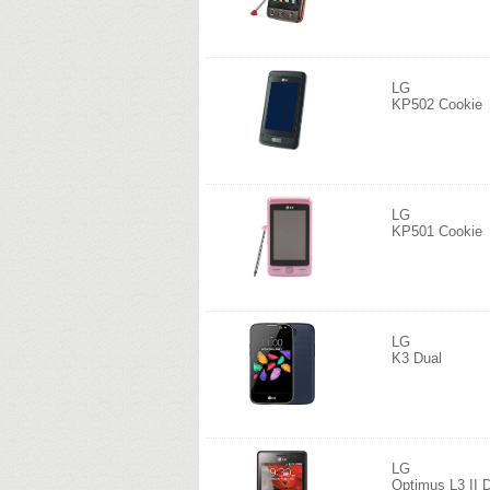
LG
KP502 Cookie
LG
KP501 Cookie
LG
K3 Dual
LG
Optimus L3 II 