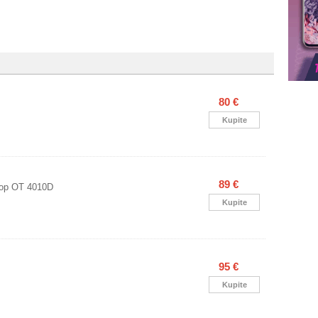
80 €
Kupite
89 €
op OT 4010D
Kupite
95 €
Kupite