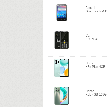
Alcatel
One Touch M 
Cat
B30 dual
Honor
X5c Plus 4GB 
Honor
X6b 4GB 128G