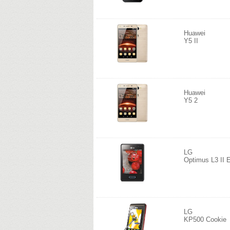
Huawei
Y5 II
Huawei
Y5 2
LG
Optimus L3 II 
LG
KP500 Cookie