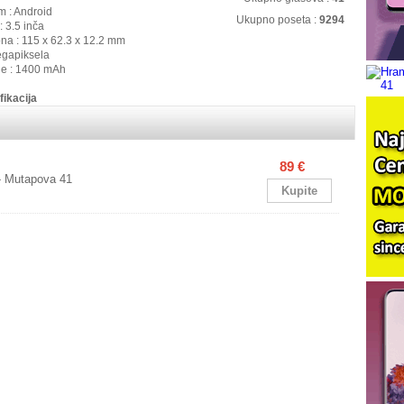
m : Android
Ukupno poseta :
9294
: 3.5 inča
ona : 115 x 62.3 x 12.2 mm
egapiksela
ije : 1400 mAh
fikacija
89 €
- Mutapova 41
Kupite