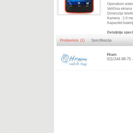
Operativni siste
Veličina ekrana 
Dimenzije telef
Kamera : 2.0 m
Kapacitet bater
Detaljnija speci
Prodavnice (1)
Specifikacija
Hram
011/244-98-75 