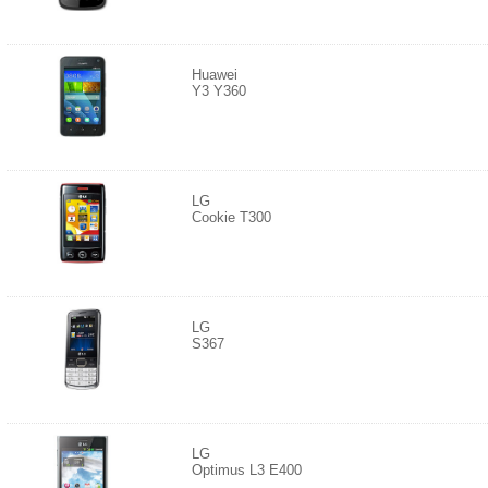
Huawei
Y3 Y360
LG
Cookie T300
LG
S367
LG
Optimus L3 E400