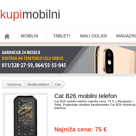
kupi
mobilni
MOBILNI
TABLETI
MALI OGLASI
MAGAZIN
Naslovna
Mobilni telefoni
Cat
Cat B26 mobilni telefon
Cat B26 mobilni telefon najniža cena: 75 € u Beogradu i
Srbiji. Pogledajte detaljne karakteristike Cat B26 mobilnog
telefona
Najniža cena: 75 €