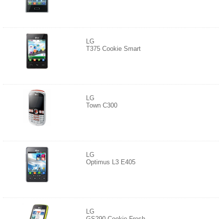
LG
T375 Cookie Smart
LG
Town C300
LG
Optimus L3 E405
LG
GS290 Cookie Fresh