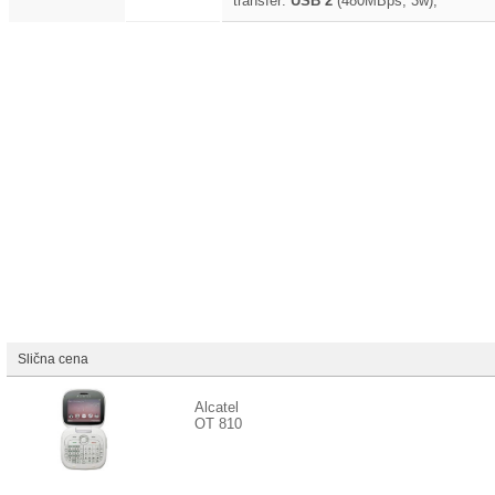
transfer:
USB 2
(480MBps, 3w),
Slična cena
Alcatel
OT 810