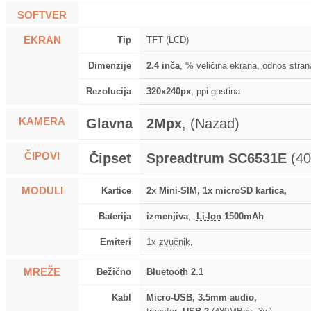
SOFTVER
EKRAN
Tip
TFT
(LCD)
Dimenzije
2.4 inča
, % veličina ekrana, odnos stran
Rezolucija
320x240px
, ppi gustina
KAMERA
Glavna
2Mpx
, (Nazad)
ČIPOVI
Čipset
Spreadtrum SC6531E
(40
MODULI
Kartice
2x Mini-SIM, 1x microSD kartica,
Baterija
izmenjiva
,
Li-Ion
1500mAh
Emiteri
1x
zvučnik
,
MREŽE
Bežično
Bluetooth 2.1
Kabl
Micro-USB, 3.5mm audio,