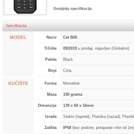
Detaljnija specifikacija
Specifikacija
MODEL
Naziv
Cat B26
Tržište
09/2019
u prodaji, najavljen (Globalno)
Paleta
Black
Boje
Crna,
KUĆIŠTE
Forma
Monoblok
Masa
150 grama
Dimenzije
139 x 60 x 16mm
Izrada
Staklo (napred), Plastika (nazad), Plastika
Zaštita
IP68
(bez prašine, potapanje više od 1m