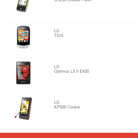
LG
T510
LG
Optimus L3 II E430
LG
KP500 Cookie