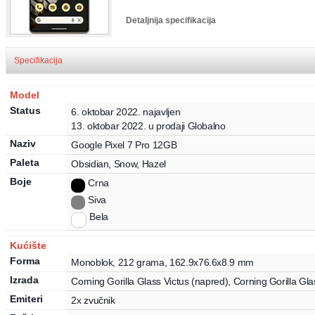
Detaljnija specifikacija
Specifikacija
tracking-tightest">
Specifikacija
Google
Pixel 7 Pro
12GB
Model
Status
6. oktobar 2022.
najavljen
13. oktobar 2022.
u prodaji
Globalno
Naziv
Google
Pixel 7 Pro
12GB
Paleta
Obsidian, Snow, Hazel
Boje
Crna
Siva
Bela
Kućište
Forma
Monoblok
,
212
grama
,
162.9
x
76.6
x
8.9
mm
Izrada
Corning Gorilla Glass Victus (napred),
Corning Gorilla Gla
Emiteri
2x zvučnik