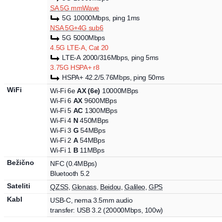
SA 5G mmWave
5G
10000Mbps
, ping 1ms
NSA 5G+4G sub6
5G
5000Mbps
4.5G LTE-A, Cat 20
LTE-A
2000
/316Mbps
, ping 5ms
3.75G HSPA+ r8
HSPA+
42.2
/5.76Mbps
, ping 50ms
WiFi
Wi-Fi
6e
AX (6e)
10000MBps
Wi-Fi
6
AX
9600MBps
Wi-Fi
5
AC
1300MBps
Wi-Fi
4
N
450MBps
Wi-Fi
3
G
54MBps
Wi-Fi
2
A
54MBps
Wi-Fi
1
B
11MBps
Bežično
NFC
(0.4MBps)
Bluetooth 5.2
Sateliti
QZSS
,
Glonass
,
Beidou
,
Galileo
,
GPS
Kabl
USB-C
, nema 3.5mm audio
transfer:
USB 3.2
(
20000Mbps,
100w
)