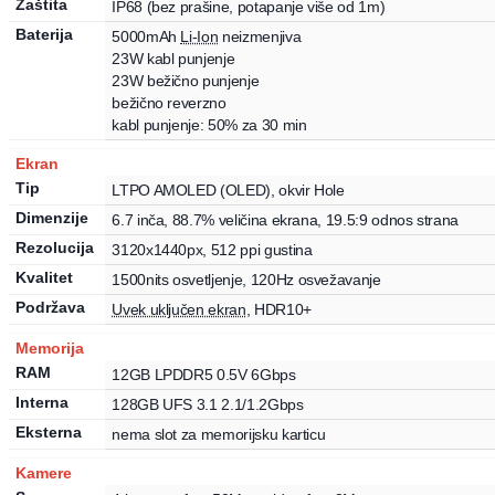
Zaštita
IP68
(bez prašine, potapanje više od 1m)
Baterija
5000
mAh
Li-Ion
neizmenjiva
23
W
kabl punjenje
23
W
bežično punjenje
bežično reverzno
kabl punjenje: 50% za 30 min
Ekran
Tip
LTPO AMOLED
(OLED)
,
okvir Hole
Dimenzije
6.7
inča
, 88.7% veličina ekrana
, 19.5:9 odnos strana
Rezolucija
3120
x
1440
px
, 512 ppi gustina
Kvalitet
1500
nits
osvetljenje
,
120
Hz
osvežavanje
Podržava
Uvek uključen ekran
,
HDR10+
Memorija
RAM
12
GB
LPDDR5 0.5V 6Gbps
Interna
128
GB
UFS 3.1 2.1/1.2Gbps
Eksterna
nema slot za memorijsku karticu
Kamere