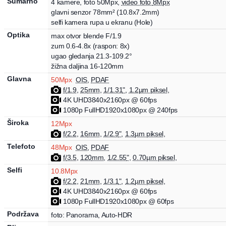
Sumarno
4
kamere
,
foto
50Mpx
,
video foto
8Mpx
glavni senzor
78
mm²
(
10.8
x
7.2
mm)
selfi kamera rupa u ekranu (Hole)
Optika
max otvor blende
F/
1.9
zum
0.6
-4.8
x
(raspon: 8x)
ugao gledanja
21.3
-
109.2
°
žižna daljina
16
-120
mm
Glavna
50
Mpx
OIS
,
PDAF
f/
1.9
,
25
mm
,
1/1.31
"
,
1.2
µm piksel
,
4K UHD
3840x2160px
@ 60fps
1080p FullHD
1920x1080px
@ 240fps
Široka
12
Mpx
f/
2.2
,
16
mm
,
1/2.9
"
,
1.3
µm piksel
,
Telefoto
48
Mpx
OIS
,
PDAF
f/
3.5
,
120
mm
,
1/2.55
"
,
0.70
µm piksel
,
Selfi
10.8
Mpx
f/
2.2
,
21
mm
,
1/3.1
"
,
1.2
µm piksel
,
4K UHD
3840x2160px
@ 60fps
1080p FullHD
1920x1080px
@ 60fps
Podržava
foto:
Panorama, Auto-HDR