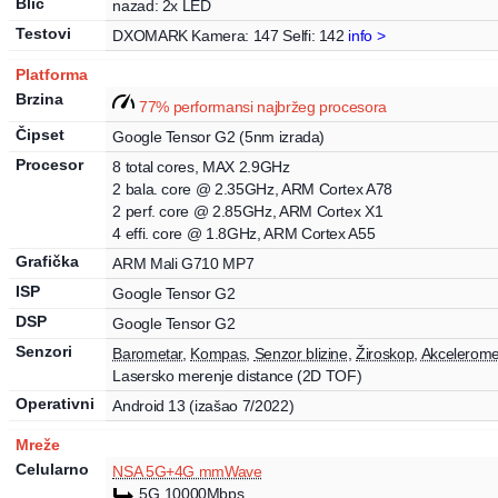
Blic
nazad: 2x LED
Testovi
DXOMARK
Kamera: 147
Selfi: 142
info >
Platforma
Brzina
77
%
performansi najbržeg procesora
Čipset
Google
Tensor
G2
(5nm izrada)
Procesor
8
total cores
, MAX
2.9
GHz
2
bala.
core
@ 2.35GHz,
ARM
Cortex
A78
2
perf.
core
@ 2.85GHz,
ARM
Cortex
X1
4
effi.
core
@ 1.8GHz,
ARM
Cortex
A55
Grafička
ARM
Mali
G710 MP7
ISP
Google
Tensor G2
DSP
Google
Tensor G2
Senzori
Barometar
,
Kompas
,
Senzor blizine
,
Žiroskop
,
Akcelerome
Lasersko merenje distance (2D TOF)
Operativni
Android 13
(izašao 7/2022)
Mreže
Celularno
NSA 5G+4G mmWave
5G
10000Mbps