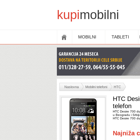
kupi
mobilni
MOBILNI
TABLETI
Naslovna
Mobilni telefoni
HTC
HTC Desir
telefon
HTC Desire 700 dua
u Beogradu i Srbiji
HTC Desire 700 du
Najniža 