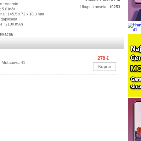
m : Android
Ukupno poseta :
10253
: 5.0 inča
ona : 145.5 x 72 x 10.3 mm
egapiksela
ije : 2100 mAh
fikacija
278 €
- Mutapova 41
Kupite