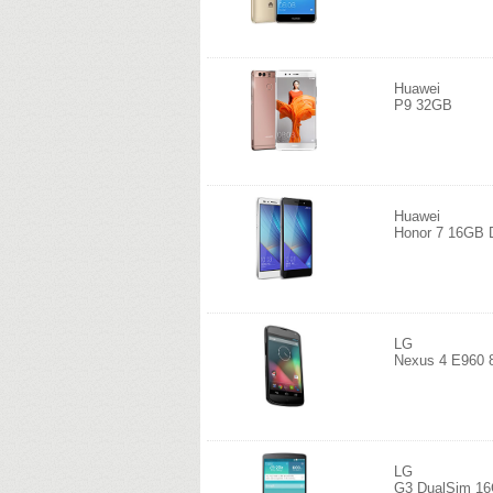
Huawei
P9 32GB
Huawei
Honor 7 16GB 
LG
Nexus 4 E960
LG
G3 DualSim 1