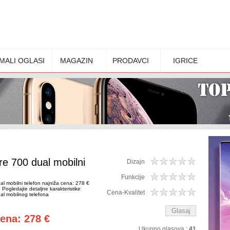
MALI OGLASI
MAGAZIN
PRODAVCI
IGRICE
e 700 dual mobilni
Dizajn
Funkcije
l mobilni telefon najniža cena: 278 €
. Pogledajte detaljne karakteristike
Cena-Kvalitet
al mobilnog telefona
cena: 278 €
Ukupno glasova :
41