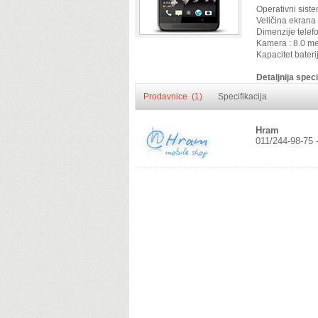
Operativni siste
Veličina ekrana 
Dimenzije telef
Kamera : 8.0 m
Kapacitet bater
Detaljnija speci
Prodavnice (1)
Specifikacija
Hram
011/244-98-75 