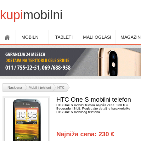
kupi
mobilni
MOBILNI
TABLETI
MALI OGLASI
MAGAZIN
Naslovna
Mobilni telefoni
HTC
HTC One S mobilni telefon
HTC One S mobilni telefon najniža cena: 230 € u
Beogradu i Srbiji. Pogledajte detaljne karakteristike
HTC One S mobilnog telefona
Najniža cena: 230 €