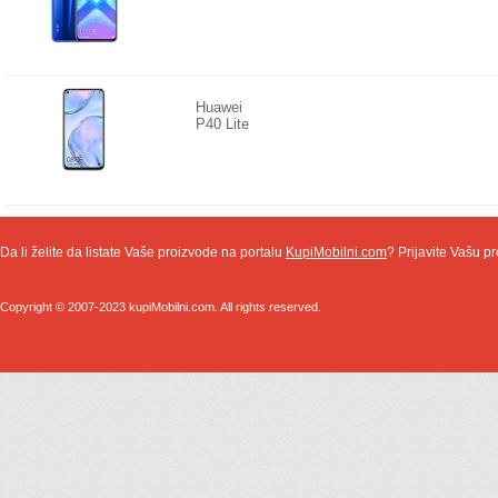
Huawei
P40 Lite
Da li želite da listate Vaše proizvode na portalu
KupiMobilni.com
? Prijavite Vašu pr
Copyright © 2007-2023 kupiMobilni.com. All rights reserved.