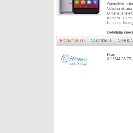
Operativni siste
Veličina ekrana 
Dimenzije telef
Kamera : 13 me
Kapacitet bater
Detaljnija speci
Prodavnice (1)
Specifikacija
Slike iz 
Hram
011/244-98-75 