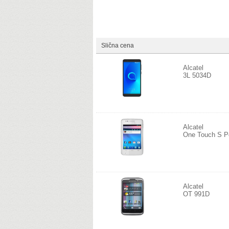
Slična cena
Alcatel
3L 5034D
Alcatel
One Touch S P
Alcatel
OT 991D