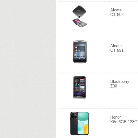
Alcatel
OT 808
Alcatel
OT 991
Blackberry
Z30
Honor
X6c 6GB 128G