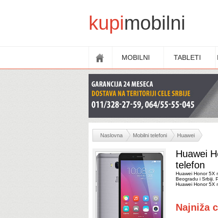
kupi
mobilni
MOBILNI
TABLETI
Naslovna
Mobilni telefoni
Huawei
Huawei H
telefon
Huawei Honor 5X mo
Beogradu i Srbiji. 
Huawei Honor 5X m
Najniža c