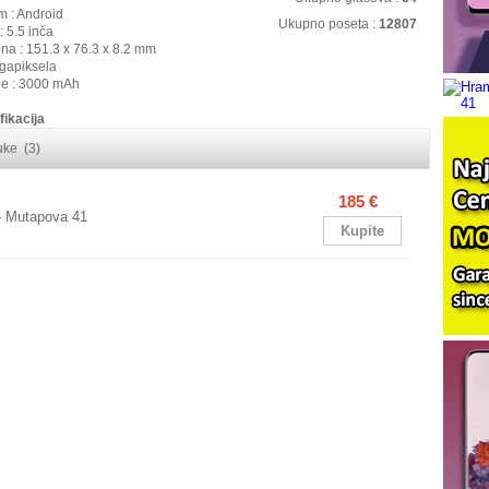
m : Android
Ukupno poseta :
12807
: 5.5 inča
ona : 151.3 x 76.3 x 8.2 mm
gapiksela
ije : 3000 mAh
fikacija
ruke (3)
185 €
- Mutapova 41
Kupite