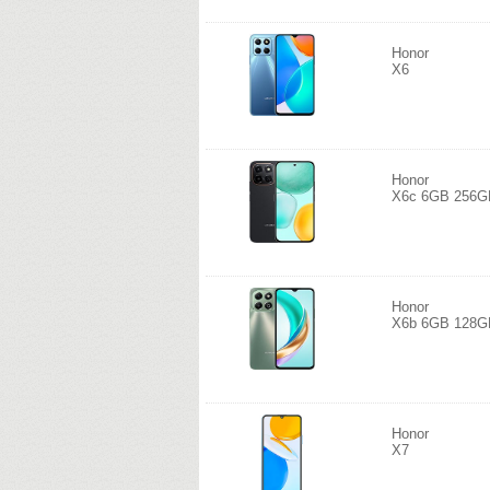
Honor
X6
Honor
X6c 6GB 256G
Honor
X6b 6GB 128G
Honor
X7