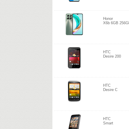
Honor
X6b 6GB 256G
HTC
Desire 200
HTC
Desire C
HTC
Smart