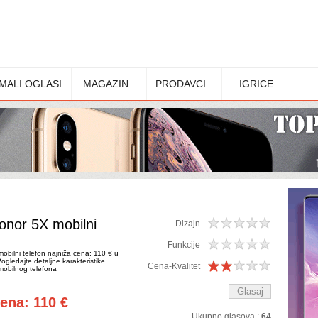
MALI OGLASI
MAGAZIN
PRODAVCI
IGRICE
onor 5X mobilni
Dizajn
Funkcije
bilni telefon najniža cena: 110 € u
Pogledajte detaljne karakteristike
Cena-Kvalitet
obilnog telefona
ena: 110 €
Ukupno glasova :
64