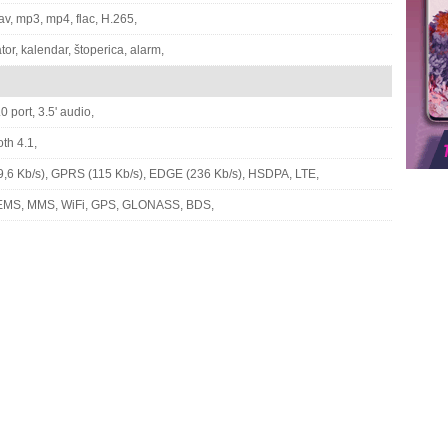
av, mp3, mp4, flac, H.265,
tor, kalendar, štoperica, alarm,
 port, 3.5' audio,
th 4.1,
,6 Kb/s), GPRS (115 Kb/s), EDGE (236 Kb/s), HSDPA, LTE,
EMS, MMS, WiFi, GPS, GLONASS, BDS,