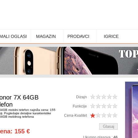
MALI OGLASI
MAGAZIN
PRODAVCI
IGRICE
onor 7X 64GB
Dizajn
lefon
Funkcije
4GB mobilni telefon najniža cena: 155
ji. Pogledajte detaljne karakteristike
Cena-Kvalitet
64GB mobilnog telefona
cena: 155 €
Ukupno glasova :
46