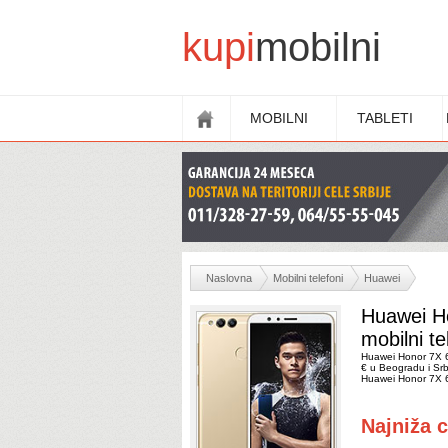
kupi
mobilni
MOBILNI
TABLETI
Naslovna
Mobilni telefoni
Huawei
Huawei H
mobilni te
Huawei Honor 7X 6
€ u Beogradu i Srbi
Huawei Honor 7X 
Najniža 