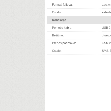
Formati fajlova:
aac, w
Ostalo:
kalkula
Konekcije
Pomoću kabla:
USB 2.0
Bežično:
bluetoo
Prenos podataka:
GSM (9
Ostalo:
SMS, 