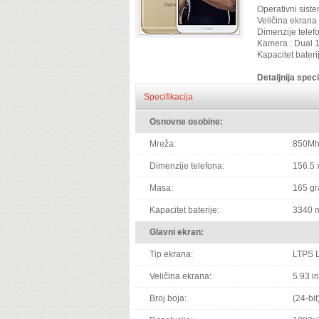
Operativni siste
Veličina ekrana 
Dimenzije telef
Kamera : Dual 
Kapacitet bater
Detaljnija speci
Specifikacija
Osnovne osobine:
Mreža:
850Mh
Dimenzije telefona:
156.5 
Masa:
165 g
Kapacitet baterije:
3340 
Glavni ekran:
Tip ekrana:
LTPS 
Veličina ekrana:
5.93 i
Broj boja:
(24-bi