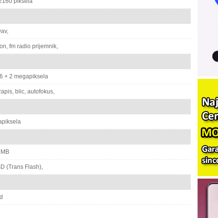
160 piksela
av,
on, fm radio prijemnik,
6 + 2 megapiksela
apis, blic, autofokus,
piksela
 MB
D (Trans Flash),
d