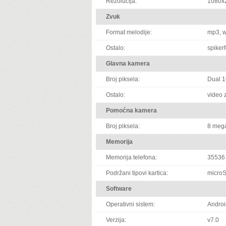
Rezolucija:
1080x2
Zvuk
Format melodije:
mp3, w
Ostalo:
spikerf
Glavna kamera
Broj piksela:
Dual 1
Ostalo:
video z
Pomoćna kamera
Broj piksela:
8 mega
Memorija
Memorija telefona:
35536
Podržani tipovi kartica:
microS
Software
Operativni sistem:
Androi
Verzija:
v7.0