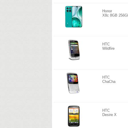
Honor
X8c 8GB 256G
HTC
Wildfire
HTC
ChaCha
HTC
Desire X