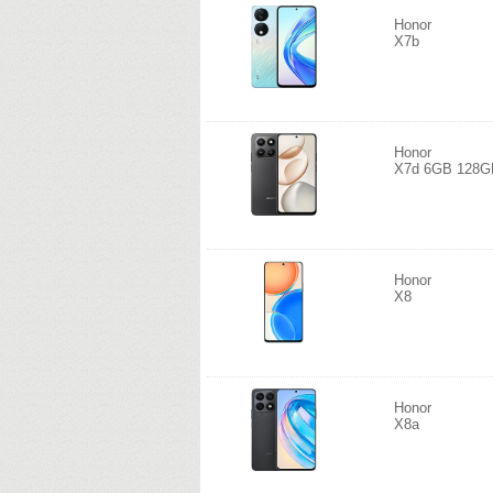
Honor
X7b
Honor
X7d 6GB 128G
Honor
X8
Honor
X8a