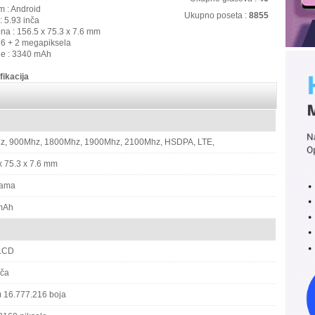
m : Android
Ukupno poseta :
8855
: 5.93 inča
ona : 156.5 x 75.3 x 7.6 mm
16 + 2 megapiksela
ije : 3340 mAh
fikacija
z, 900Mhz, 1800Mhz, 1900Mhz, 2100Mhz, HSDPA, LTE,
x 75.3 x 7.6 mm
rama
mAh
LCD
nča
t) 16.777.216 boja