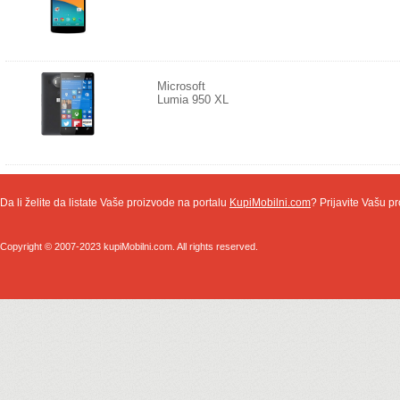
Microsoft
Lumia 950 XL
Da li želite da listate Vaše proizvode na portalu
KupiMobilni.com
? Prijavite Vašu pr
Copyright © 2007-2023 kupiMobilni.com. All rights reserved.