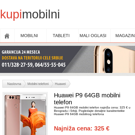
kupi
mobilni
MOBILNI
TABLETI
MALI OGLASI
MAGAZIN
Naslovna
Mobilni telefoni
Huawei
Huawei P9 64GB mobilni
telefon
Huawei P9 64GB mobilni telefon najniža cena: 325 € u
Beogradu i Srbiji. Pogledajte detaljne karakteristike
Huawei P9 64GB mobilnog telefona
Najniža cena: 325 €