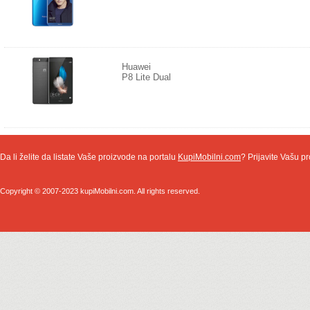
Huawei
P8 Lite Dual
Da li želite da listate Vaše proizvode na portalu
KupiMobilni.com
? Prijavite Vašu pr
Copyright © 2007-2023 kupiMobilni.com. All rights reserved.