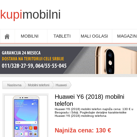
kupi
mobilni
MOBILNI
TABLETI
MALI OGLASI
MAGAZIN
Naslovna
Mobilni telefoni
Huawei
Huawei Y6 (2018) mobilni
telefon
Huawei Y6 (2018) mobilni telefon najniža cena: 130 € u
Beogradu i Srbiji. Pogledajte detaljne karakteristike
Huawei Y6 (2018) mobilnog telefona
Najniža cena: 130 €