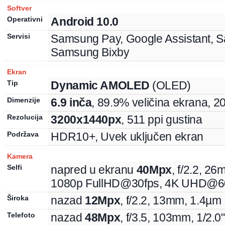
Softver
Operativni
Android 10.0
Servisi
Samsung Pay, Google Assistant, 
Samsung Bixby
Ekran
Tip
Dynamic AMOLED
(OLED)
Dimenzije
6.9
inča
,
89.9
% veličina ekrana,
20
Rezolucija
3200
x
1440
px
, 511 ppi gustina
Podržava
HDR10+, Uvek uključen ekran
Kamera
Selfi
napred u ekranu
40
Mpx
, f/
2.2
,
26
1080p FullHD@30fps, 4K UHD@6
Široka
nazad
12
Mpx
, f/
2.2
,
13
mm
,
1.4
µm
Telefoto
nazad
48
Mpx
, f/
3.5
,
103
mm
,
1/2.0
"