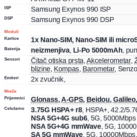
ISP
Samsung
Exynos
990 ISP
DSP
Samsung
Exynos
990 DSP
Moduli
Kartice
1x Nano-SIM, Nano-SIM ili micro
Baterija
neizmenjiva
,
Li-Po
5000
mAh
, pu
Senzori
Čitač otiska prsta
,
Akcelerometar
,
blizine
,
Kompas
,
Barometar
,
Senzo
Emiteri
2x zvučnik,
Mreže
Prijemnici
Glonass
,
A-GPS
,
Beidou
,
Galileo
Celularno
3.75G HSPA+ r8
,
HSPA+
,
42.2
/5.
NSA 5G+4G sub6
,
5G
,
5000Mbps
NSA 5G+4G mmWave
,
5G
,
1000
SA 5G mmWave
,
5G
,
10000Mbps