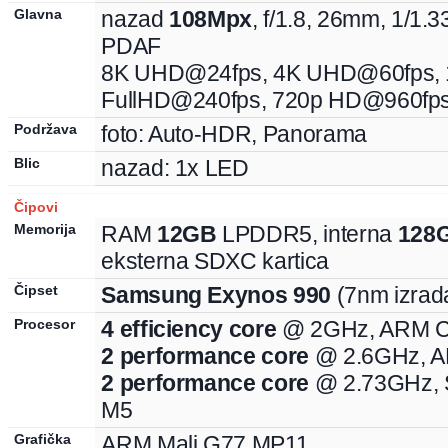
Glavna
nazad
108
Mpx
, f/
1.8
,
26
mm
,
1/1.3
PDAF
8K UHD@24fps, 4K UHD@60fps, 
FullHD@240fps, 720p HD@960fp
Podržava
foto:
Auto-HDR, Panorama
Blic
nazad: 1x LED
Čipovi
Memorija
RAM
12
GB
LPDDR5
, interna
128
eksterna
SDXC
kartica
Čipset
Samsung
Exynos
990
(7nm izrad
Procesor
4
efficiency
core
@ 2GHz,
ARM
C
2
performance
core
@ 2.6GHz,
A
2
performance
core
@ 2.73GHz,
M5
Grafička
ARM
Mali
G77 MP11