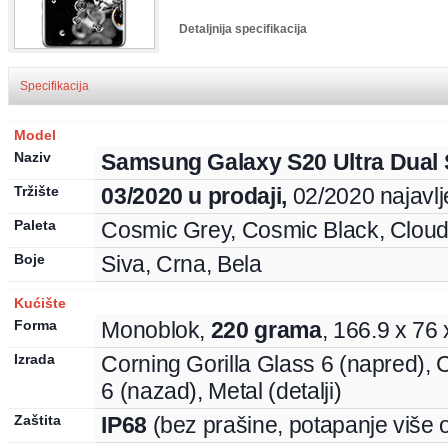
Detaljnija specifikacija
Specifikacija
colSpan="3">
Model
Naziv
Samsung
Galaxy S20 Ultra
Dual 
Tržište
03/2020 u prodaji,
02/2020 najavl
Paleta
Cosmic Grey, Cosmic Black, Cloud
Boje
Siva, Crna, Bela
Kućište
Forma
Monoblok
,
220
grama
,
166.9
x
76
Izrada
Corning Gorilla Glass 6 (napred),
C
6 (nazad),
Metal (detalji)
Zaštita
IP68
(bez prašine, potapanje više