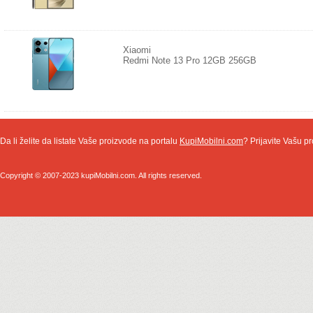
Xiaomi
Redmi Note 13 Pro 12GB 256GB
Da li želite da listate Vaše proizvode na portalu
KupiMobilni.com
? Prijavite Vašu pr
Copyright © 2007-2023 kupiMobilni.com. All rights reserved.