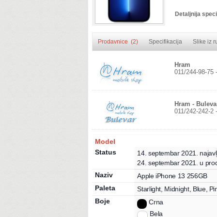
Detaljnija speci
Prodavnice (2)
Specifikacija
Slike iz 
Hram
011/244-98-75 
Hram - Buleva
011/242-242-2 
Model
Status
14. septembar 2021.
najavl
24. septembar 2021.
u prod
Naziv
Apple
iPhone 13
256GB
Paleta
Starlight, Midnight, Blue, P
Boje
Crna
Bela