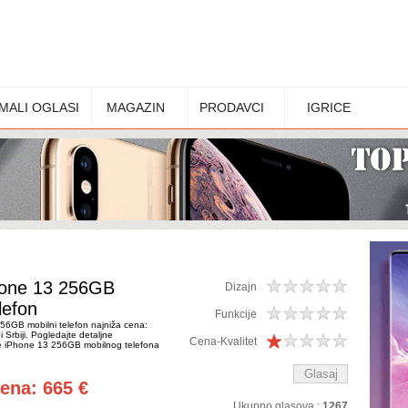
MALI OGLASI
MAGAZIN
PRODAVCI
IGRICE
hone 13 256GB
Dizajn
lefon
Funkcije
56GB mobilni telefon najniža cena:
 Srbiji. Pogledajte detaljne
Cena-Kvalitet
ple iPhone 13 256GB mobilnog telefona
cena: 665 €
Ukupno glasova :
1267