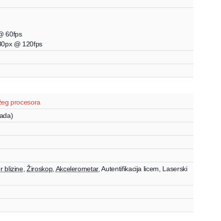
 60fps
80px
@ 120fps
žeg procesora
ada)
 blizine
,
Žiroskop
,
Akcelerometar
,
Autentifikacija licem
,
Laserski