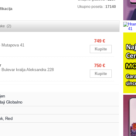
Ukupno poseta :
17140
fikacija
ruke (2)
749 €
- Mutapova 41
Kupite
r
750 €
- Bulevar kralja Aleksandra 228
Kupite
jen
aji
Globalno
ink, Red