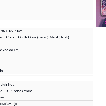
.7
x
71.4
x
7.7
mm
red),
Corning Gorilla Glass (nazad),
Metal (detalji)
je više od 1m)
in
okvir Notch
na
, 19.5:9 odnos strana
ina
svežavanje