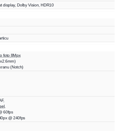
t display
,
Dolby Vision
,
HDR10
rticu
o foto
8Mpx
9
x
2.6
mm)
ekranu (Notch)
AF
,
sel
,
 60fps
80px
@ 240fps