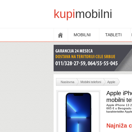
kupi
mobilni
MOBILNI
TABLETI
Naslovna
Mobilni telefoni
Apple
Apple iP
mobilni te
Apple iPhone 13 2
665 € u Beogradu i
karakteristike Ap
Najniža 