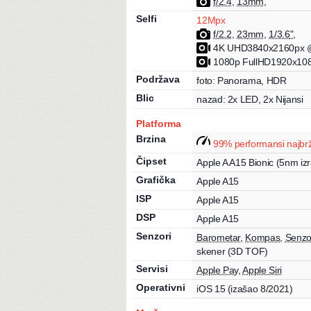
f/
2.4
,
13
mm
,
Selfi
12
Mpx
f/
2.2
,
23
mm
,
1/3.6
"
,
4K UHD
3840x2160px
@
1080p FullHD
1920x10
Podržava
foto:
Panorama, HDR
Blic
nazad: 2x LED, 2x Nijansi
Platforma
Brzina
99
%
performansi najbr
Čipset
Apple
A
A15 Bionic
(5nm izr
Grafička
Apple
A15
ISP
Apple
A15
DSP
Apple
A15
Senzori
Barometar
,
Kompas
,
Senzor
skener (3D TOF)
Servisi
Apple Pay
,
Apple Siri
Operativni
iOS 15
(izašao 8/2021)