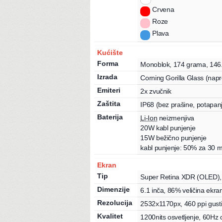
Crvena
Roze
Plava
Kućište
Forma
Monoblok
,
174
grama
,
146
Izrada
Corning Gorilla Glass (nap
Emiteri
2x zvučnik
Zaštita
IP68
(bez prašine, potapan
Baterija
Li-Ion
neizmenjiva
20
W
kabl punjenje
15
W
bežično punjenje
kabl punjenje: 50% za 30 m
Ekran
Tip
Super Retina XDR
(OLED)
,
Dimenzije
6.1
inča
, 86% veličina ekra
Rezolucija
2532
x
1170
px
, 460 ppi gust
Kvalitet
1200
nits
osvetljenje
,
60
Hz
o