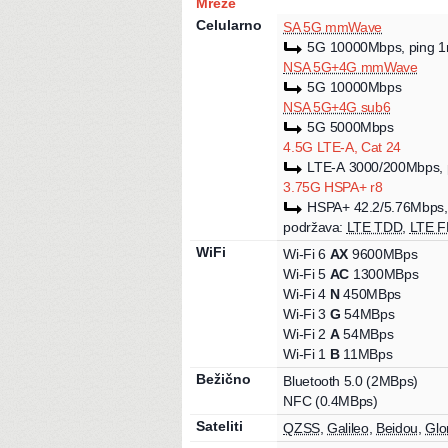
Mreže
Celularno
SA 5G mmWave
5G
10000Mbps
, ping 
NSA 5G+4G mmWave
5G
10000Mbps
NSA 5G+4G sub6
5G
5000Mbps
4.5G LTE-A, Cat 24
LTE-A
3000
/200Mbps
,
3.75G HSPA+ r8
HSPA+
42.2
/5.76Mbps
podržava:
LTE TDD
,
LTE 
WiFi
Wi-Fi
6
AX
9600MBps
Wi-Fi
5
AC
1300MBps
Wi-Fi
4
N
450MBps
Wi-Fi
3
G
54MBps
Wi-Fi
2
A
54MBps
Wi-Fi
1
B
11MBps
Bežično
Bluetooth 5.0
(2MBps)
NFC
(0.4MBps)
Sateliti
QZSS
,
Galileo
,
Beidou
,
Glo