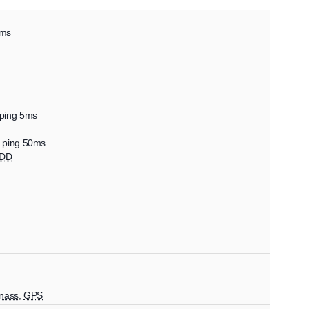
1ms
 ping 5ms
, ping 50ms
FDD
nass
,
GPS