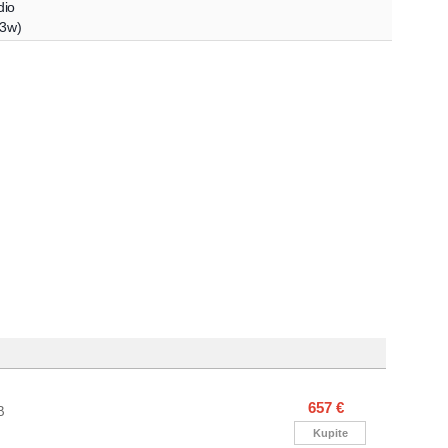
dio
3w
)
moguće garantovati!
657 €
B
Kupite