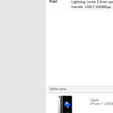
Kabl
Lightning
, nema 3.5mm au
transfer:
USB 2
(
480Mbps,
Napomena: 100% tačnost specifkacije nije 
Slična cena
Apple
iPhone 7 128G