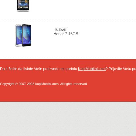
Huawei
Honor 7 16GB
Da li želite da listate Vaše proizvode na portalu
KupiMobilni.com
? Prijavite Vašu pr
Copyright © 2007-2023 kupiMobilni.com. All rights reserved.