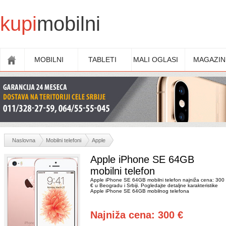
kupi
mobilni
MOBILNI
TABLETI
MALI OGLASI
MAGAZIN
Naslovna
Mobilni telefoni
Apple
Apple iPhone SE 64GB
mobilni telefon
Apple iPhone SE 64GB mobilni telefon najniža cena: 300
€ u Beogradu i Srbiji. Pogledajte detaljne karakteristike
Apple iPhone SE 64GB mobilnog telefona
Najniža cena: 300 €