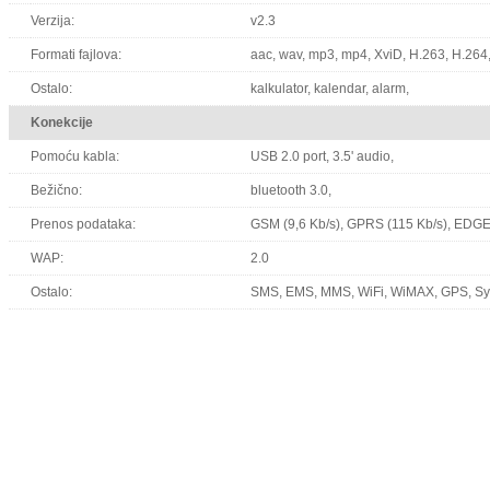
Verzija:
v2.3
Formati fajlova:
aac, wav, mp3, mp4, XviD, H.263, H.264
Ostalo:
kalkulator, kalendar, alarm,
Konekcije
Pomoću kabla:
USB 2.0 port, 3.5' audio,
Bežično:
bluetooth 3.0,
Prenos podataka:
GSM (9,6 Kb/s), GPRS (115 Kb/s), EDGE
WAP:
2.0
Ostalo:
SMS, EMS, MMS, WiFi, WiMAX, GPS, S