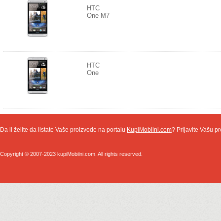
HTC
One M7
HTC
One
Da li želite da listate Vaše proizvode na portalu
KupiMobilni.com
? Prijavite Vašu pr
Copyright © 2007-2023 kupiMobilni.com. All rights reserved.