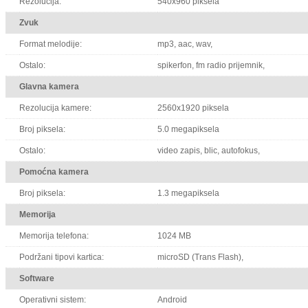
Rezolucija:
540x960 piksela
Zvuk
Format melodije:
mp3, aac, wav,
Ostalo:
spikerfon, fm radio prijemnik,
Glavna kamera
Rezolucija kamere:
2560x1920 piksela
Broj piksela:
5.0 megapiksela
Ostalo:
video zapis, blic, autofokus,
Pomoćna kamera
Broj piksela:
1.3 megapiksela
Memorija
Memorija telefona:
1024 MB
Podržani tipovi kartica:
microSD (Trans Flash),
Software
Operativni sistem:
Android