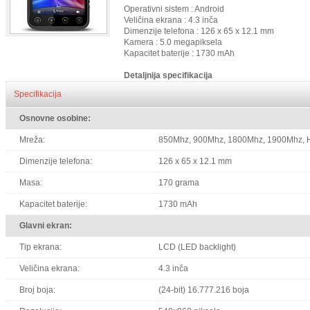
Operativni sistem : Android
Veličina ekrana : 4.3 inča
Dimenzije telefona : 126 x 65 x 12.1 mm
Kamera : 5.0 megapiksela
Kapacitet baterije : 1730 mAh
Detaljnija specifikacija
Specifikacija
Osnovne osobine:
Mreža:
850Mhz, 900Mhz, 1800Mhz, 1900Mhz,
Dimenzije telefona:
126 x 65 x 12.1 mm
Masa:
170 grama
Kapacitet baterije:
1730 mAh
Glavni ekran:
Tip ekrana:
LCD (LED backlight)
Veličina ekrana:
4.3 inča
Broj boja:
(24-bit) 16.777.216 boja