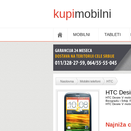
kupi
mobilni
MOBILNI
TABLETI
Naslovna
Mobilni telefoni
HTC
HTC Desir
HTC Desire V mobil
Beogradu i Srbiji. 
HTC Desire V mobi
Najniža 