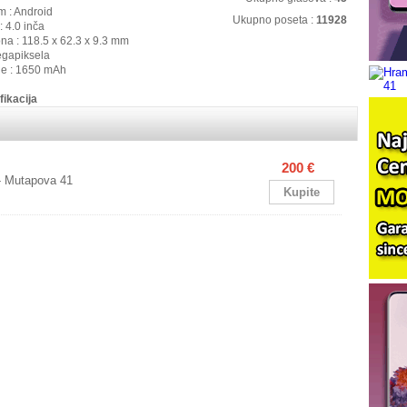
m : Android
Ukupno poseta :
11928
: 4.0 inča
ona : 118.5 x 62.3 x 9.3 mm
egapiksela
ije : 1650 mAh
fikacija
200 €
- Mutapova 41
Kupite