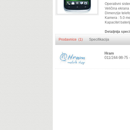
Operativni siste
Veličina ekrana 
Dimenzije telef
Kamera : 5.0 m
Kapacitet bater
Detaljnija speci
Prodavnice (1)
Specifikacija
Hram
011/244-98-75 