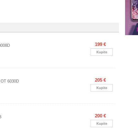
199 €
8008D
Kupite
205 €
l OT 6030D
Kupite
200 €
B
Kupite