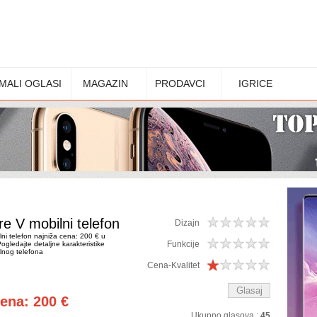
MALI OGLASI
MAGAZIN
PRODAVCI
IGRICE
e V mobilni telefon
Dizajn
ni telefon najniža cena: 200 € u
Funkcije
Pogledajte detaljne karakteristike
lnog telefona
Cena-Kvalitet
cena: 200 €
Ukupno glasova :
45