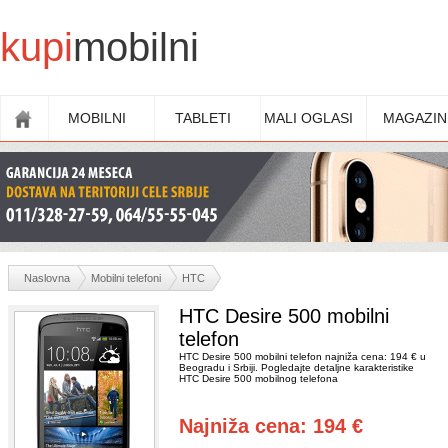
kupi
mobilni
MOBILNI
TABLETI
MALI OGLASI
MAGAZIN
Naslovna
Mobilni telefoni
HTC
HTC Desire 500 mobilni
telefon
HTC Desire 500 mobilni telefon najniža cena: 194 € u
Beogradu i Srbiji. Pogledajte detaljne karakteristike
HTC Desire 500 mobilnog telefona
Najniža cena: 194 €