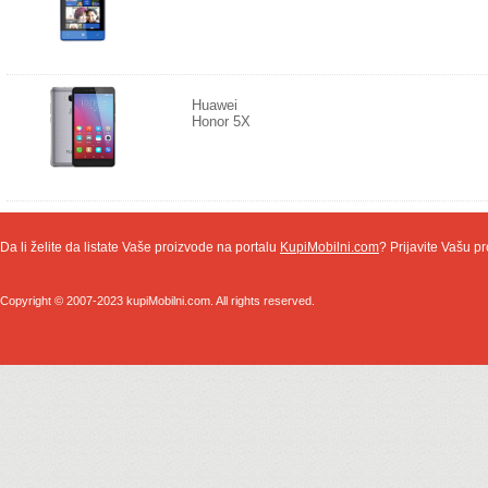
Huawei
Honor 5X
Da li želite da listate Vaše proizvode na portalu
KupiMobilni.com
? Prijavite Vašu pr
Copyright © 2007-2023 kupiMobilni.com. All rights reserved.