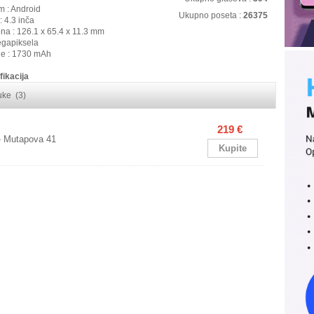
m : Android
Ukupno poseta :
26375
: 4.3 inča
ona : 126.1 x 65.4 x 11.3 mm
egapiksela
ije : 1730 mAh
fikacija
ruke (3)
219 €
- Mutapova 41
Kupite