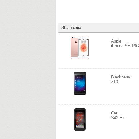
Slična cena
Apple
iPhone SE 16
Blackberry
Z10
Cat
S42 H+