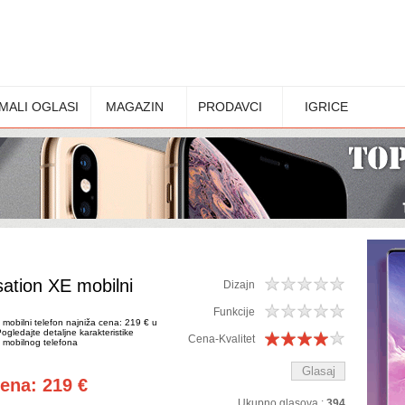
MALI OGLASI
MAGAZIN
PRODAVCI
IGRICE
ation XE mobilni
Dizajn
Funkcije
obilni telefon najniža cena: 219 € u
Pogledajte detaljne karakteristike
Cena-Kvalitet
mobilnog telefona
cena: 219 €
Ukupno glasova :
394