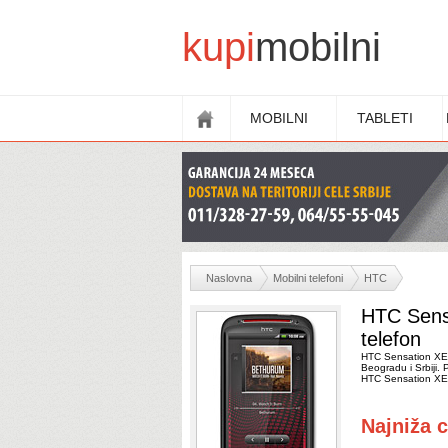
kupi
mobilni
MOBILNI
TABLETI
Naslovna
Mobilni telefoni
HTC
HTC Sens
telefon
HTC Sensation XE m
Beogradu i Srbiji. 
HTC Sensation XE 
Najniža 