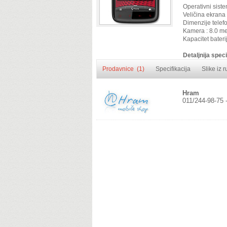
Operativni siste
Veličina ekrana 
Dimenzije telef
Kamera : 8.0 m
Kapacitet bater
Detaljnija speci
Prodavnice (1)
Specifikacija
Slike iz 
Hram
011/244-98-75 