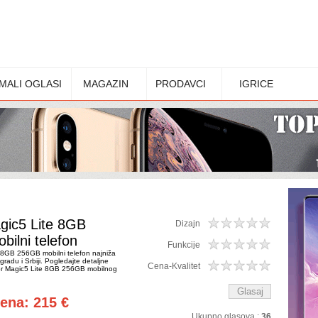
MALI OGLASI
MAGAZIN
PRODAVCI
IGRICE
gic5 Lite 8GB
Dizajn
ilni telefon
Funkcije
 8GB 256GB mobilni telefon najniža
radu i Srbiji. Pogledajte detaljne
Cena-Kvalitet
nor Magic5 Lite 8GB 256GB mobilnog
cena: 215 €
Ukupno glasova :
36