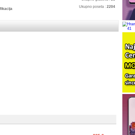
Ukupno poseta :
2204
fikacija