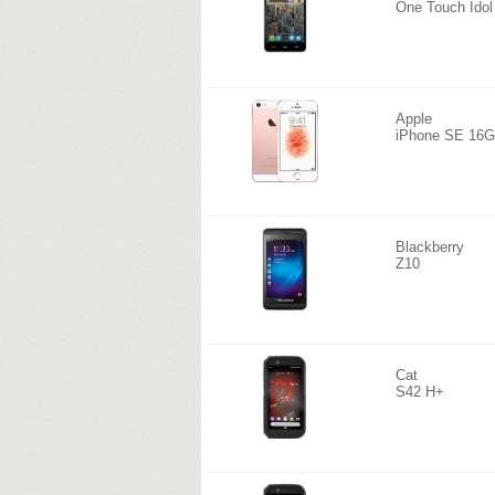
One Touch Ido
Apple
iPhone SE 16
Blackberry
Z10
Cat
S42 H+