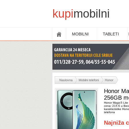
kupi
mobilni
MOBILNI
TABLETI
Naslovna
Mobilni telefoni
Honor
Honor Ma
256GB mob
Honor Magic5 Lite
cena: 215 € u Beog
karakteristike Ho
telefona
Najniža 