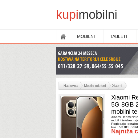
kupi
mobilni
MOBILNI
TABLETI
Naslovna
Mobilni telefoni
Xiaomi
Xiaomi R
5G 8GB 
mobilni te
Xiaomi Redmi Not
mobilni telefon naj
Pogledajte detaljn
Pro+ 5G 8GB 256G
Najniža 