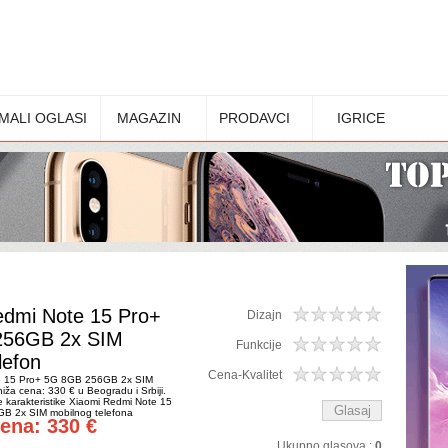
MALI OGLASI
MAGAZIN
PRODAVCI
IGRICE
edmi Note 15 Pro+
Dizajn
256GB 2x SIM
Funkcije
lefon
Cena-Kvalitet
e 15 Pro+ 5G 8GB 256GB 2x SIM
niža cena: 330 € u Beogradu i Srbiji.
e karakteristike Xiaomi Redmi Note 15
B 2x SIM mobilnog telefona
cena: 330 €
Ukupno glasova :
0