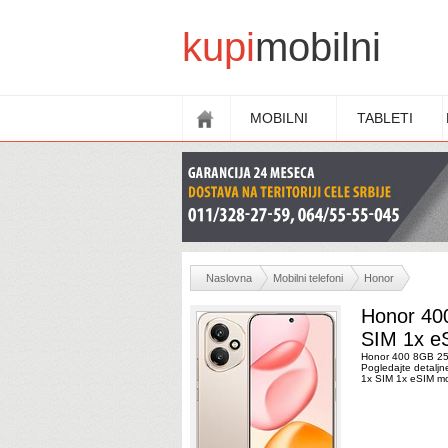
kupi
mobilni
MOBILNI
TABLETI
Naslovna
Mobilni telefoni
Honor
Honor 40
SIM 1x eS
Honor 400 8GB 256
Pogledajte detalj
1x SIM 1x eSIM mo