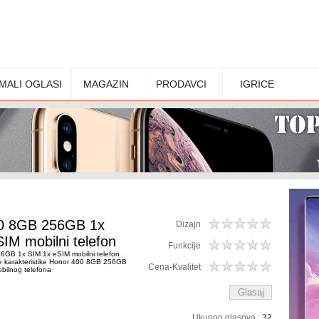
MALI OGLASI
MAGAZIN
PRODAVCI
IGRICE
0 8GB 256GB 1x
Dizajn
IM mobilni telefon
Funkcije
GB 1x SIM 1x eSIM mobilni telefon .
ne karakteristike Honor 400 8GB 256GB
Cena-Kvalitet
bilnog telefona
Ukupno glasova :
32