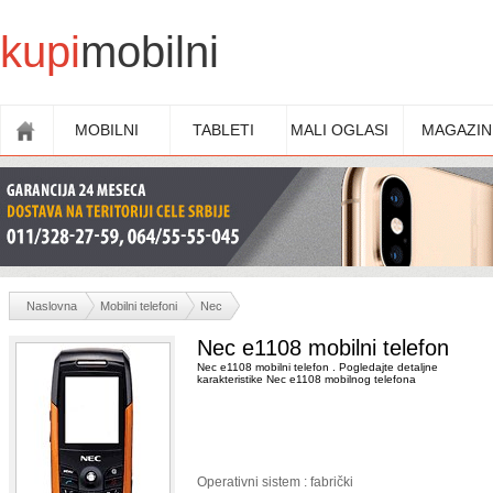
kupi
mobilni
MOBILNI
TABLETI
MALI OGLASI
MAGAZIN
Naslovna
Mobilni telefoni
Nec
Nec e1108 mobilni telefon
Nec e1108 mobilni telefon . Pogledajte detaljne
karakteristike Nec e1108 mobilnog telefona
Operativni sistem : fabrički