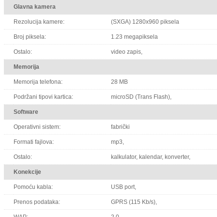
Glavna kamera
Rezolucija kamere:
(SXGA) 1280x960 piksela
Broj piksela:
1.23 megapiksela
Ostalo:
video zapis,
Memorija
Memorija telefona:
28 MB
Podržani tipovi kartica:
microSD (Trans Flash),
Software
Operativni sistem:
fabrički
Formati fajlova:
mp3,
Ostalo:
kalkulator, kalendar, konverter,
Konekcije
Pomoću kabla:
USB port,
Prenos podataka:
GPRS (115 Kb/s),