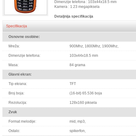
Dimenzije telefona : 103x44x18.5 mm
Kamera : 1.23 megapiksela
Detaljnija specifikacija
Specifikacija
Osnovne osobine:
Mreža:
900Mhz, 1800Mhz, 1900Mhz,
Dimenzije telefona:
103x44x18.5 mm
Masa:
84 grama
Glavni ekran:
Tip ekrana:
TFT
Broj boja:
(16-bit) 65.536 boja
Rezolucija:
128x160 piksela
Zvuk
Format melodije:
mid, mp3,
Ostalo:
spikerfon,