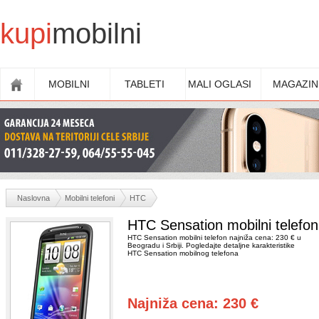
kupi
mobilni
MOBILNI
TABLETI
MALI OGLASI
MAGAZIN
Naslovna
Mobilni telefoni
HTC
HTC Sensation mobilni telefon
HTC Sensation mobilni telefon najniža cena: 230 € u
Beogradu i Srbiji. Pogledajte detaljne karakteristike
HTC Sensation mobilnog telefona
Najniža cena: 230 €