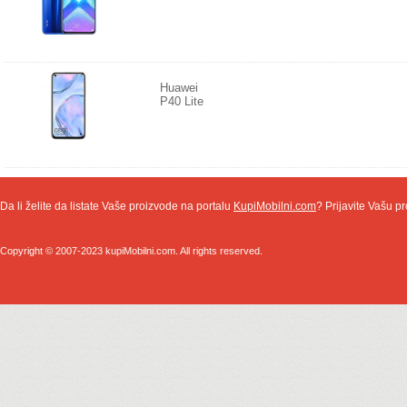
Huawei
P40 Lite
Da li želite da listate Vaše proizvode na portalu
KupiMobilni.com
? Prijavite Vašu pr
Copyright © 2007-2023 kupiMobilni.com. All rights reserved.