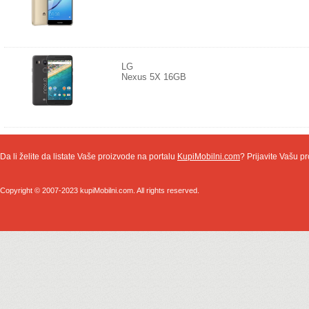
LG
Nexus 5X 16GB
Da li želite da listate Vaše proizvode na portalu
KupiMobilni.com
? Prijavite Vašu pr
Copyright © 2007-2023 kupiMobilni.com. All rights reserved.