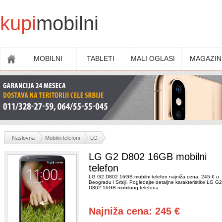
kupi
mobilni
MOBILNI
TABLETI
MALI OGLASI
MAGAZIN
Naslovna
Mobilni telefoni
LG
LG G2 D802 16GB mobilni
telefon
LG G2 D802 16GB mobilni telefon najniža cena: 245 € u
Beogradu i Srbiji. Pogledajte detaljne karakteristike LG G2
D802 16GB mobilnog telefona
Najniža cena: 245 €