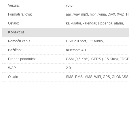
Verzija:
v5.0
Formati fajlova:
aac, wav, mp3, mp4, wma, DivX, XviD, H.
Ostalo:
kalkulator, kalendar, štoperica, alarm,
Konekcije
Pomoću kabla:
USB 2.0 port, 3.5' audio,
Bežično:
bluetooth 4.1,
Prenos podataka:
GSM (9,6 Kb/s), GPRS (115 Kb/s), EDGE
WAP:
2.0
Ostalo:
SMS, EMS, MMS, WiFi, GPS, GLONASS,