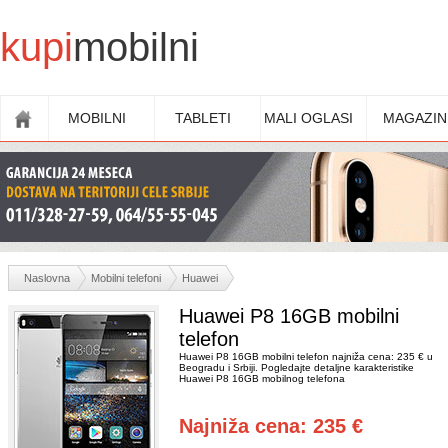
kupi
mobilni
MOBILNI
TABLETI
MALI OGLASI
MAGAZIN
Naslovna
Mobilni telefoni
Huawei
Huawei P8 16GB mobilni
telefon
Huawei P8 16GB mobilni telefon najniža cena: 235 € u
Beogradu i Srbiji. Pogledajte detaljne karakteristike
Huawei P8 16GB mobilnog telefona
Najniža cena: 235 €