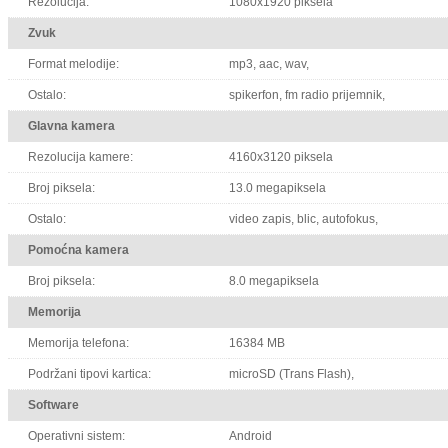
Rezolucija:
1080x1920 piksela
Zvuk
Format melodije:
mp3, aac, wav,
Ostalo:
spikerfon, fm radio prijemnik,
Glavna kamera
Rezolucija kamere:
4160x3120 piksela
Broj piksela:
13.0 megapiksela
Ostalo:
video zapis, blic, autofokus,
Pomoćna kamera
Broj piksela:
8.0 megapiksela
Memorija
Memorija telefona:
16384 MB
Podržani tipovi kartica:
microSD (Trans Flash),
Software
Operativni sistem:
Android