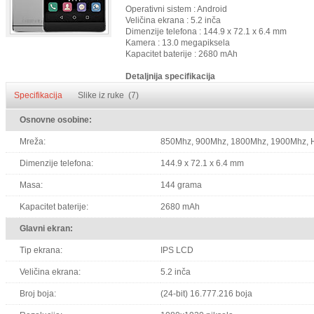
Operativni sistem : Android
Veličina ekrana : 5.2 inča
Dimenzije telefona : 144.9 x 72.1 x 6.4 mm
Kamera : 13.0 megapiksela
Kapacitet baterije : 2680 mAh
Detaljnija specifikacija
Specifikacija
Slike iz ruke (7)
Osnovne osobine:
Mreža:
850Mhz, 900Mhz, 1800Mhz, 1900Mhz, 
Dimenzije telefona:
144.9 x 72.1 x 6.4 mm
Masa:
144 grama
Kapacitet baterije:
2680 mAh
Glavni ekran:
Tip ekrana:
IPS LCD
Veličina ekrana:
5.2 inča
Broj boja:
(24-bit) 16.777.216 boja