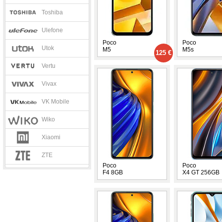
Toshiba
Ulefone
Poco
Poco
Utok
M5
M5s
125 €
Vertu
Vivax
VK Mobile
Wiko
Xiaomi
ZTE
Poco
Poco
F4 8GB
X4 GT 256GB