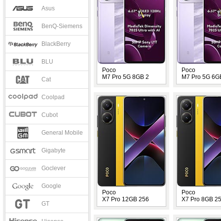
Asus
BenQ-Siemens
BlackBerry
BLU
Poco
Poco
M7 Pro 5G 8GB 2
M7 Pro 5G 6G
Cat
Coolpad
Cubot
General Mobile
Gigabyte
Goclever
Google
Poco
Poco
X7 Pro 12GB 256
X7 Pro 8GB 2
GT