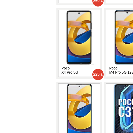
260 €
Poco
Poco
X4 Pro 5G
M4 Pro 5G 12
225 €