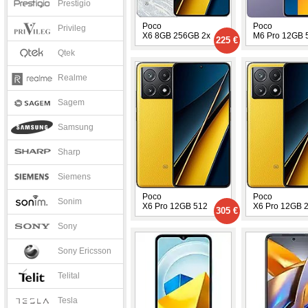
Prestigio
Poco
Poco
Privileg
X6 8GB 256GB 2x
M6 Pro 12GB 
225 €
Qtek
Realme
Sagem
Samsung
Sharp
Siemens
Poco
Poco
Sonim
X6 Pro 12GB 512
X6 Pro 12GB 
305 €
Sony
Sony Ericsson
Telital
Tesla