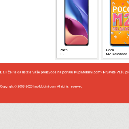
Poco
Poco
F3
M2 Reloaded
Da li želite da listate Vaše proizvode na portalu
KupiMobilni.com
? Prijavite Vašu pr
Copyright © 2007-2023 kupiMobilni.com. All rights reserved.