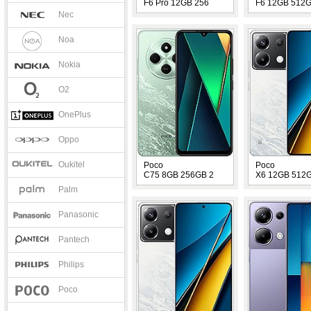
F6 Pro 12GB 256
F6 12GB 512G
Nec
Noa
Nokia
O2
OnePlus
Oppo
Oukitel
Poco
Poco
C75 8GB 256GB 2
X6 12GB 512G
Palm
Panasonic
Pantech
Philips
Poco