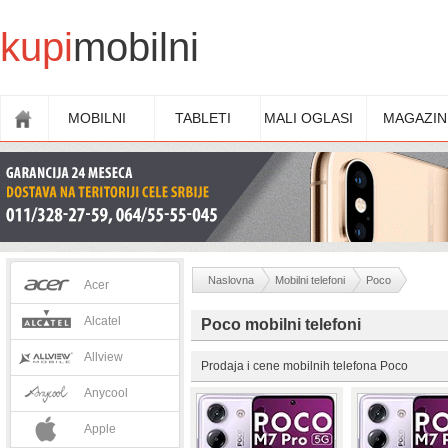
kupi
mobilni
MOBILNI
TABLETI
MALI OGLASI
MAGAZIN
Naslovna
Mobilni telefoni
Poco
Acer
Alcatel
Poco mobilni telefoni
Allview
Prodaja i cene mobilnih telefona Poco
Anycool
Apple