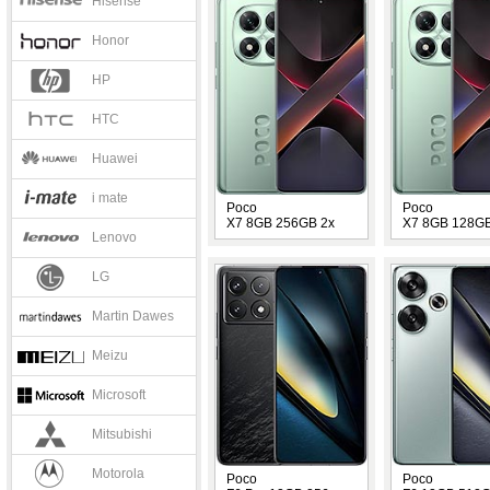
Hisense
Honor
HP
HTC
Huawei
i mate
Poco
Poco
X7 8GB 256GB 2x
X7 8GB 128GB
Lenovo
LG
Martin Dawes
Meizu
Microsoft
Mitsubishi
Motorola
Poco
Poco