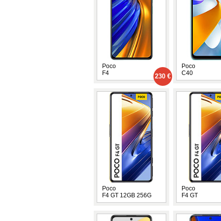
Poco
Poco
F4
C40
230 €
Poco
Poco
F4 GT 12GB 256G
F4 GT