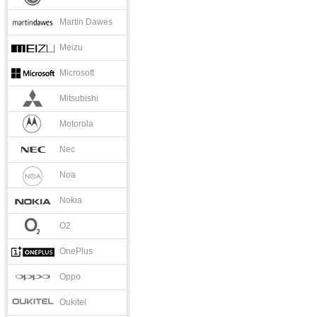
Martin Dawes
Meizu
Microsoft
Mitsubishi
Motorola
Nec
Noa
Nokia
O2
OnePlus
Oppo
Oukitel