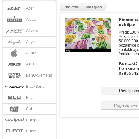
Naslovna
Mali Oglasi
Acer
Finansira
Alcatel
ozbiljan
Allview
Kredit 100 
Pozajmice o
50.000.000.
Anycool
pozajmice 
kontaktirajte
Apple
frankirome
Kontakt: 
Asus
frankiro
07855542
BenQ-Siemens
BlackBerry
Pošalji po
BLU
Pogledaj sve 
Cat
Coolpad
Cubot