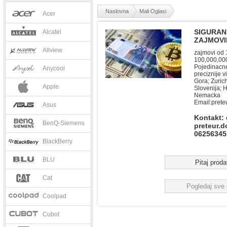
Naslovna
Mali Oglasi
Acer
SIGURAN
Alcatel
ZAJMOVI
Allview
zajmovi od 
100,000,000
Pojedinacne
Anycool
preciznije vi
Gora; Zuric
Apple
Slovenija; 
Nemacka
Email:
pret
Asus
Kontakt:
BenQ-Siemens
preteur.
06256345
BlackBerry
BLU
Pitaj prod
Cat
Pogledaj sve 
Coolpad
Cubot