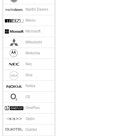
Martin Dawes
Meizu
Microsoft
Mitsubishi
Motorola
Nec
Noa
Nokia
O2
OnePlus
Oppo
Oukitel