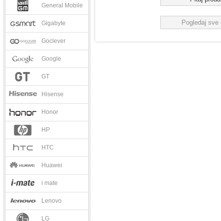
General Mobile
Pogledaj sve 
Gigabyte
Goclever
Google
GT
Hisense
Honor
HP
HTC
Huawei
i mate
Lenovo
LG