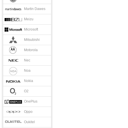
Martin Dawes
Meizu
Microsoft
Mitsubishi
Motorola
Nec
Noa
Nokia
O2
OnePlus
Oppo
Oukitel