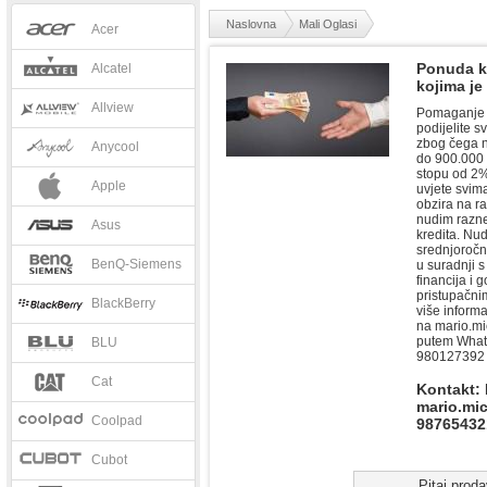
Naslovna
Mali Oglasi
Acer
Ponuda kr
Alcatel
kojima je
Allview
Pomaganje j
podijelite s
zbog čega n
Anycool
do 900.000
stopu od 2%
Apple
uvjete svima
obzira na r
nudim razne
Asus
kredita. Nu
srednjoročn
BenQ-Siemens
u suradnji 
financija i 
pristupačni
BlackBerry
više informa
na
mario.m
putem What
BLU
980127392
Cat
Kontakt:
mario.mi
Coolpad
98765432
Cubot
Pitaj prod