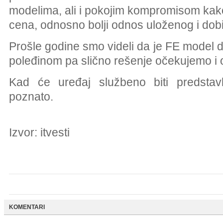
modelima, ali i pokojim kompromisom kako
cena, odnosno bolji odnos uloženog i dob
Prošle godine smo videli da je FE model 
poleđinom pa slično rešenje očekujemo i 
Kad će uređaj službeno biti predstav
poznato.
Izvor: itvesti
KOMENTARI