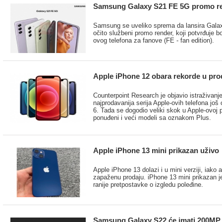
Samsung Galaxy S21 FE 5G promo r
Samsung se uveliko sprema da lansira Galax
očito službeni promo render, koji potvrđuje
ovog telefona za fanove (FE - fan edition).
Apple iPhone 12 obara rekorde u pro
Counterpoint Research je objavio istraživan
najprodavanija serija Apple-ovih telefona još
6. Tada se dogodio veliki skok u Apple-ovoj 
ponuđeni i veći modeli sa oznakom Plus.
Apple iPhone 13 mini prikazan uživo
Apple iPhone 13 dolazi i u mini verziji, iako
zapaženu prodaju. iPhone 13 mini prikazan je 
ranije pretpostavke o izgledu poleđine.
Samsung Galaxy S22 će imati 200MP