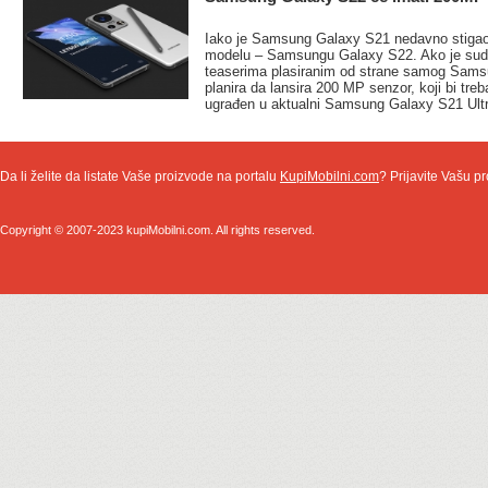
Iako je Samsung Galaxy S21 nedavno stigao
modelu – Samsungu Galaxy S22. Ako je sudit
teaserima plasiranim od strane samog Sams
planira da lansira 200 MP senzor, koji bi tre
ugrađen u aktualni Samsung Galaxy S21 Ultr
Da li želite da listate Vaše proizvode na portalu
KupiMobilni.com
? Prijavite Vašu pr
Copyright © 2007-2023 kupiMobilni.com. All rights reserved.