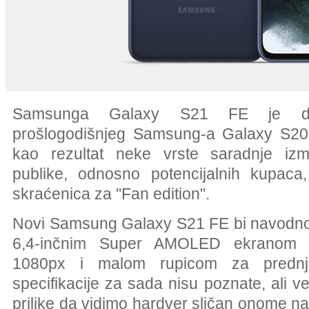
Samsunga Galaxy S21 FE je dire
prošlogodišnjeg Samsung-a Galaxy S20 
kao rezultat neke vrste saradnje i
publike, odnosno potencijalnih kupac
skraćenica za "Fan edition".
Novi Samsung Galaxy S21 FE bi navodno
6,4-inčnim Super AMOLED ekranom r
1080px i malom rupicom za prednj
specifikacije za sada nisu poznate, ali 
prilike da vidimo hardver sličan onome n